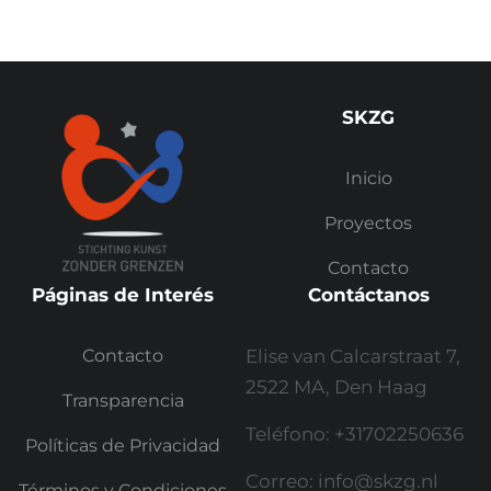
SKZG
Inicio
Proyectos
Contacto
Páginas de Interés
Contáctanos
Contacto
Elise van Calcarstraat 7,
2522 MA, Den Haag
Transparencia
Teléfono: +31702250636
Políticas de Privacidad
Correo: info@skzg.nl
Términos y Condiciones