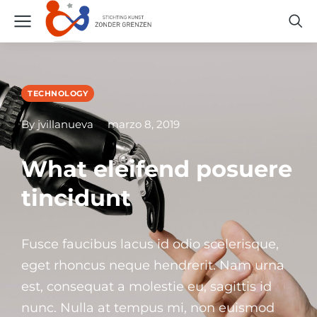
TECHNOLOGY
By jvillanueva
marzo 8, 2019
What eleifend posuere
tincidunt
Fusce faucibus lacus id odio scelerisque,
eget rhoncus neque hendrerit. Nam urna
est, consequat a molestie eu, sagittis id
nunc. Nulla at tempus mi, non euismod