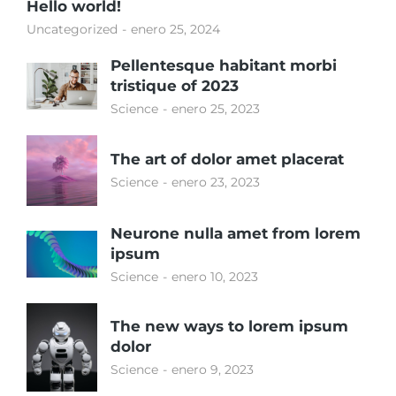
Hello world!
Uncategorized
enero 25, 2024
Pellentesque habitant morbi
tristique of 2023
Science
enero 25, 2023
The art of dolor amet placerat
Science
enero 23, 2023
Neurone nulla amet from lorem
ipsum
Science
enero 10, 2023
The new ways to lorem ipsum
dolor
Science
enero 9, 2023