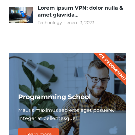
Lorem ipsum VPN: dolor nulla &
amet glavrida…
Technology
enero 3, 2023
WE RECOMMEND
Programming School
Mauris maximus sed eros eget posuere.
Integer at pellentesque!
Learn more