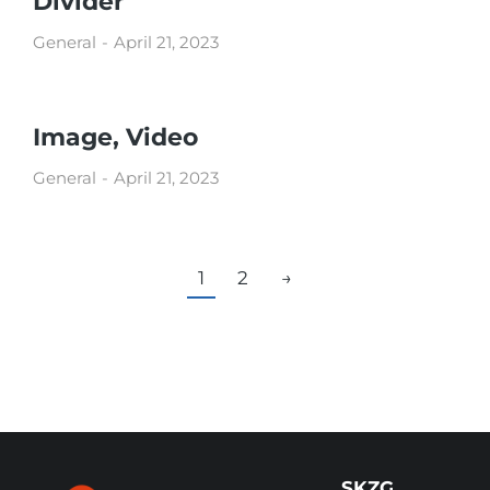
Divider
General
April 21, 2023
Image, Video
General
April 21, 2023
1
2
→
SKZG