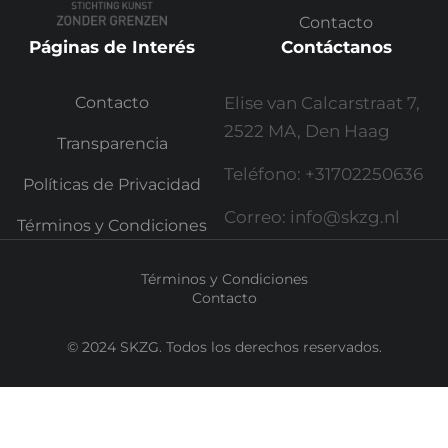
Contacto
Páginas de Interés
Contáctanos
Contacto
Elise van Calcarstraat 7,
2522 MA, Den Haag
Transparencia
Teléfono: +31702250636
Políticas de Privacidad
Correo: info@skzg.nl
Términos y Condiciones
Términos y Condiciones
Contacto
© 2024 SKZG. Todos los derechos reservados.