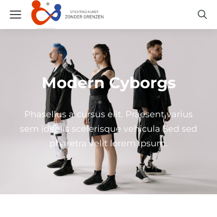
Modern Cyborgs
Phasellus a cursus elit. Praesent varius
sem id felis scelerisque vehicula Sed sed
pharetra velit lorem ipsum.