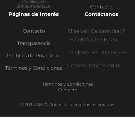
Contacto
Páginas de Interés
Contáctanos
Contacto
Elise van Calcarstraat 7,
2522 MA, Den Haag
Transparencia
Teléfono: +31702250636
Políticas de Privacidad
Correo: info@skzg.nl
Términos y Condiciones
Términos y Condiciones
Contacto
© 2024 SKZG. Todos los derechos reservados.