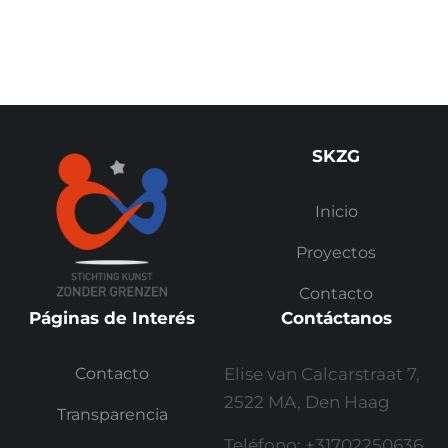
SKZG
Inicio
Proyectos
Contacto
Páginas de Interés
Contáctanos
Contacto
Elise van Calcarstraat 7,
2522 MA, Den Haag
Transparencia
Teléfono: +31702250636