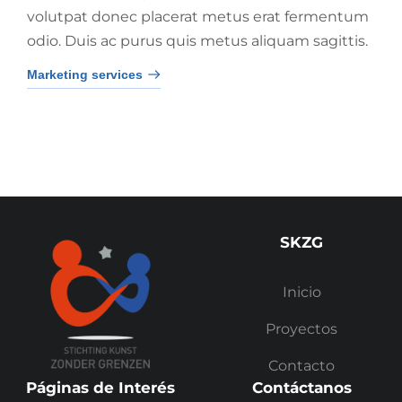
volutpat donec placerat metus erat fermentum
odio. Duis ac purus quis metus aliquam sagittis.
Marketing services
SKZG
Inicio
Proyectos
Contacto
Páginas de Interés
Contáctanos