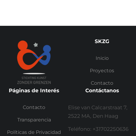
SKZG
Inicio
Proyectos
Contacto
Páginas de Interés
Contáctanos
Contacto
Elise van Calcarstraat 7,
2522 MA, Den Haag
Transparencia
Teléfono: +31702250636
Políticas de Privacidad