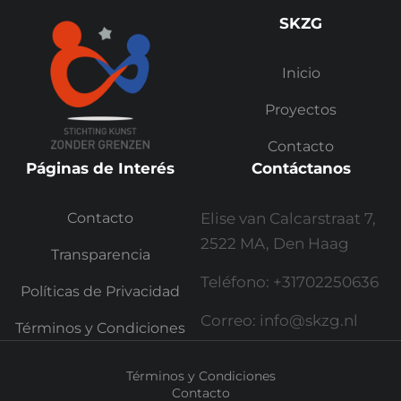
SKZG
Inicio
Proyectos
Contacto
Páginas de Interés
Contáctanos
Contacto
Elise van Calcarstraat 7,
2522 MA, Den Haag
Transparencia
Teléfono: +31702250636
Políticas de Privacidad
Correo: info@skzg.nl
Términos y Condiciones
Términos y Condiciones
Contacto